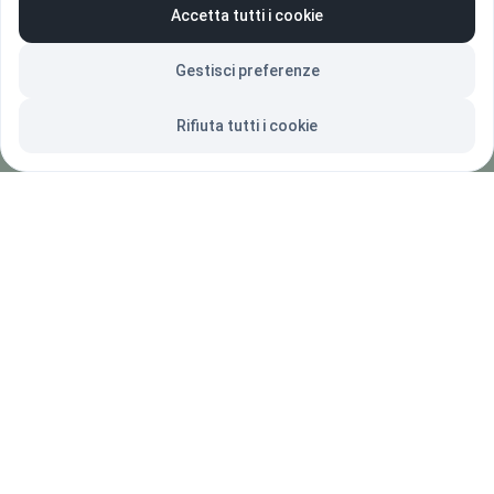
Accetta tutti i cookie
Home
Gestisci preferenze
Chi siamo
Rifiuta tutti i cookie
Progetti
Sostienici
Eventi
Video
Contatti